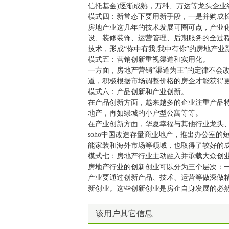
信托基金)逐渐成熟，万科、万达等龙头企业纷纷
模式四：新常态下要用新手段，一是并购成
房地产业这几年的技术发展可圈可点，产业
设、装修装饰、运营管理、后期服务的全过
技术，形成“你中有我,我中有你”的房地产
模式五：营销创新重视渠道和实用化。
一方面，房地产营销“渠道为王”的定律不会
道，积极根据市场调整价格的房企才能获得
模式六：产品创新和产业创新。
在产品创新方面，越来越多的企业注重产品
地产，再如绿城的小户型公寓等等。
在产业创新方面，华夏幸福与其他行业龙头
soho中国改造存量商业地产，推出办公室
能家装和海外市场等领域，也取得了较好的
模式七：房地产行业主动融入并承载大众创
房地产行业的创新创业可以分为三个层次：一
产业要通过创新产品、技术、运营等做深做
新创业。这些创新创业是房企自身发展的必
该用户其它信息