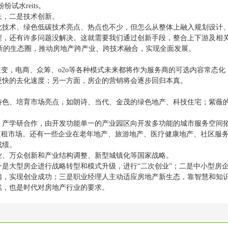
试水reits。
长，二是技术创新。
化技术、绿色低碳技术亮点、热点也不少，但怎么从整体上融入规划设计
程，还有许多问题没解决。这就需要我们通过创新手段，整合上下游及相
业新的生态圈，推动房地产跨产业、跨技术融合，实现全面发展。
改变，电商、众筹、o2o等各种模式未来都将作为服务商的可选内容常态化
更快的去化速度；另一方面，房企的营销将会逐步回归本真。
特色、培育市场亮点，如朗诗、当代、金茂的绿色地产、科技住宅；紫薇
、产学研合作，由开发功能单一的产业园区向开发多功能的城市服务空间
的短租市场。还有一些企业在老年地产、旅游地产、医疗健康地产、社区服
成绩。
业、万众创新和产业结构调整、新型城镇化等国家战略。
是大型房企进行战略转型和模式升级，进行“二次创业”；二是中小型房
精，实现创业成功；三是职业经理人主动适应房地产新生态，靠智慧和知
然，也是时代对房地产行业的要求。