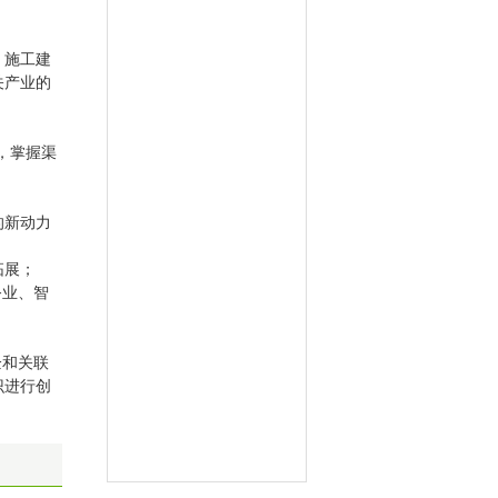
、施工建
关产业的
，掌握渠
的新动力
拓展；
务业、智
企和关联
识进行创