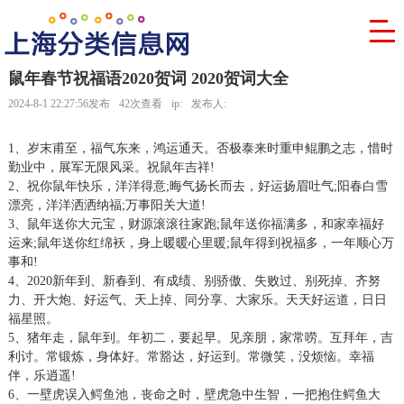
鼠年春节祝福语2020贺词 2020贺词大全
2024-8-1 22:27:56发布
42次查看
ip:
发布人:
1、岁末甫至，福气东来，鸿运通天。否极泰来时重申鲲鹏之志，惜时
勤业中，展军无限风采。祝鼠年吉祥!
2、祝你鼠年快乐，洋洋得意;晦气扬长而去，好运扬眉吐气;阳春白雪
漂亮，洋洋洒洒纳福;万事阳关大道!
3、鼠年送你大元宝，财源滚滚往家跑;鼠年送你福满多，和家幸福好
运来;鼠年送你红绵袄，身上暖暖心里暖;鼠年得到祝福多，一年顺心万
事和!
4、2020新年到、新春到、有成绩、别骄傲、失败过、别死掉、齐努
力、开大炮、好运气、天上掉、同分享、大家乐。天天好运道，日日
福星照。
5、猪年走，鼠年到。年初二，要起早。见亲朋，家常唠。互拜年，吉
利讨。常锻炼，身体好。常豁达，好运到。常微笑，没烦恼。幸福
伴，乐逍遥!
6、一壁虎误入鳄鱼池，丧命之时，壁虎急中生智，一把抱住鳄鱼大