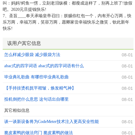
叫：妈妈!鳄鱼一愣，立刻老泪纵横：都瘦成这样了，别再上班了!放假
吧。2020元旦提钱快乐!
7、圣旨____奉天承喻皇帝召曰：朕赐你红包一个，内有开心万两，快
乐万两，幸福万两，笑容万两，愿卿家尝幸福快乐之微笑，钦此新年
快乐!
该用户其它信息
怎么样减少眼袋 减少眼袋方法
08-01
abac式的四字词语 abac式的四字词语有什么
08-01
毕业典礼歌曲 有哪些毕业典礼歌曲
08-01
【手持挂烫机抚平褶皱，焕发精气神】
08-01
投机倒把什么意思 这句话出自哪里
08-01
其它相似信息
谈一谈新设备将为CodeMeter技术注入更高安全性能
08-01
脆皮素鸭的做法窍门 脆皮素鸭的做法
08-01