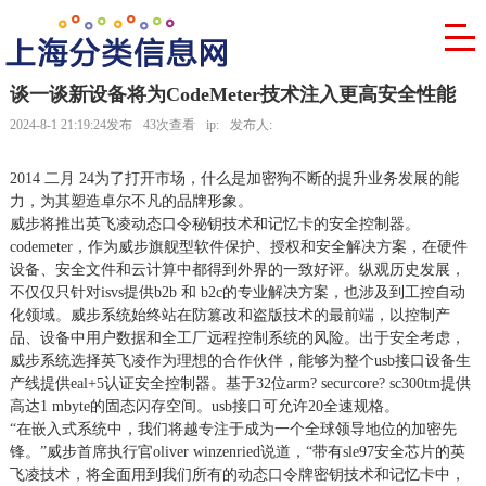
谈一谈新设备将为CodeMeter技术注入更高安全性能
2024-8-1 21:19:24发布
43次查看
ip:
发布人:
2014 二月 24为了打开市场，什么是加密狗不断的提升业务发展的能
力，为其塑造卓尔不凡的品牌形象。
威步将推出英飞凌动态口令秘钥技术和记忆卡的安全控制器。
codemeter，作为威步旗舰型软件保护、授权和安全解决方案，在硬件
设备、安全文件和云计算中都得到外界的一致好评。纵观历史发展，
不仅仅只针对isvs提供b2b 和 b2c的专业解决方案，也涉及到工控自动
化领域。威步系统始终站在防篡改和盗版技术的最前端，以控制产
品、设备中用户数据和全工厂远程控制系统的风险。出于安全考虑，
威步系统选择英飞凌作为理想的合作伙伴，能够为整个usb接口设备生
产线提供eal+5认证安全控制器。基于32位arm? securcore? sc300tm提供
高达1 mbyte的固态闪存空间。usb接口可允许20全速规格。
“在嵌入式系统中，我们将越专注于成为一个全球领导地位的加密先
锋。”威步首席执行官oliver winzenried说道，“带有sle97安全芯片的英
飞凌技术，将全面用到我们所有的动态口令牌密钥技术和记忆卡中，