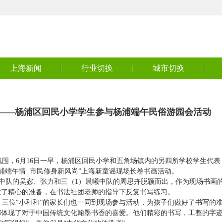
上海新闻
行业切换
城市切换
——杨浦区回民小学学生参与杨浦端午民俗游园会活动
围，6月16日一早，杨浦区回民小学和五角场镇内的另四所学校学生代表
浦端午情 市民修身新风尚”上海新童谣现场长卷书画活动。
队的吴宓、张力和三（1）晨曦中队的周思卉脱颖而出，作为现场书画
做了精心的准备，在书法社团老师的指导下反复书写练习。
位“小和和”的家长们也一同到现场参与活动，为孩子们做好了书写的
都体现了对于中国传统文化翰墨书香的喜爱。他们精彩的书写，工整的字