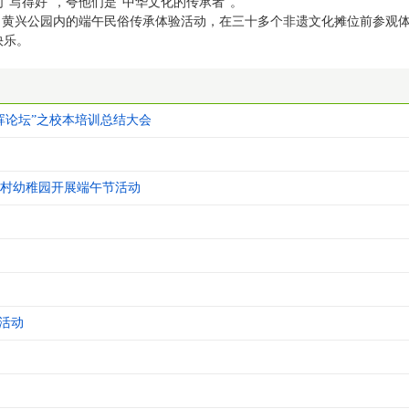
“写得好”，夸他们是“中华文化的传承者”。
黄兴公园内的端午民俗传承体验活动，在三十多个非遗文化摊位前参观
快乐。
晖论坛”之校本培训总结大会
村幼稚园开展端午节活动
活动