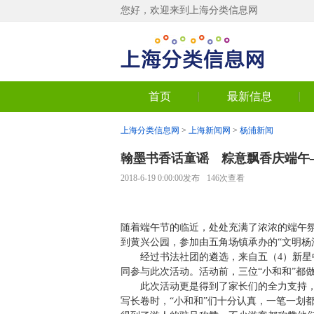
您好，欢迎来到上海分类信息网
首页
最新信息
上海分类信息网
>
上海新闻网
>
杨浦新闻
翰墨书香话童谣 粽意飘香庆端午
2018-6-19 0:00:00发布
146次查看
随着端午节的临近，处处充满了浓浓的端午氛
到黄兴公园，参加由五角场镇承办的“文明杨
经过书法社团的遴选，来自五（4）新星中
同参与此次活动。活动前，三位“小和和”都
此次活动更是得到了家长们的全力支持，三
写长卷时，“小和和”们十分认真，一笔一划