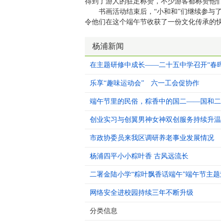
得到了游人的驻足称赞，不少游客都称赞他们
书画活动结束后，“小和和”们继续参与了
令他们在这个端午节收获了一份文化传承的
杨浦新闻
在主题研修中成长——二十五中学召开“春
乐享“趣味运动会” 六一工会促协作
端午节里的民俗，粽香中的国二——国和二
创业实习与创翼男神女神双创服务持续升温
市政协委员来我区调研养老事业发展情况
杨浦四平小小粽叶香 古风远流长
二署金陆小学“粽叶飘香话端午”端午节主题
网络安全进校园持续三年不断升级
分类信息