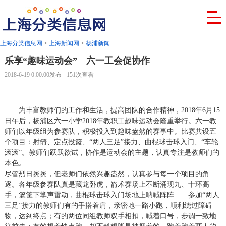
上海分类信息网
>
上海新闻网
>
杨浦新闻
乐享“趣味运动会” 六一工会促协作
2018-6-19 0:00:00发布
151次查看
为丰富教师们的工作和生活，提高团队的合作精神，2018年6月15
日午后，杨浦区六一小学2018年教职工趣味运动会隆重举行。六一教
师们以年级组为参赛队，积极投入到趣味盎然的赛事中。比赛共设五
个项目：射箭、定点投篮、“两人三足”接力、曲棍球击球入门、“车轮
滚滚”。教师们跃跃欲试，协作是运动会的主题，认真专注是教师们的
本色。
尽管烈日炎炎，但老师们依然兴趣盎然，认真参与每一个项目的角
逐。各年级参赛队真是藏龙卧虎，箭术赛场上不断涌现九、十环高
手，篮筐下掌声雷动，曲棍球击球入门场地上呐喊阵阵……参加“两人
三足”接力的教师们有的手搭着肩，亲密地一路小跑，顺利绕过障碍
物，达到终点；有的两位同组教师双手相扣，喊着口号，步调一致地