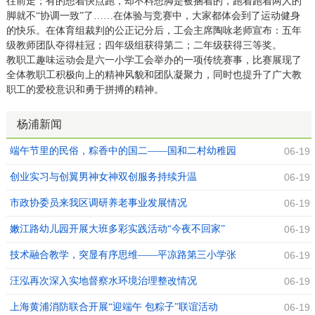
往前走；有的想着快点跑，却不料想脚是被捆着的，跑着跑着两人的
脚就不“协调一致”了……在体验与竞赛中，大家都体会到了运动健身
的快乐。在体育组裁判的公正记分后，工会主席陶咏老师宣布：五年
级教师团队夺得桂冠；四年级组获得第二；二年级获得三等奖。
教职工趣味运动会是六一小学工会举办的一项传统赛事，比赛展现了
全体教职工积极向上的精神风貌和团队凝聚力，同时也提升了广大教
职工的爱校意识和勇于拼搏的精神。
杨浦新闻
端午节里的民俗，粽香中的国二——国和二村幼稚园
06-19
开展端午节活动
创业实习与创翼男神女神双创服务持续升温
06-19
市政协委员来我区调研养老事业发展情况
06-19
嫩江路幼儿园开展大班多彩实践活动“今夜不回家”
06-19
技术融合教学，突显有序思维——平凉路第三小学张
06-19
智玮老师进行“创智云课堂”公开教学
汪泓再次深入实地督察水环境治理整改情况
06-19
上海黄浦消防联合开展“迎端午 包粽子”联谊活动
06-19