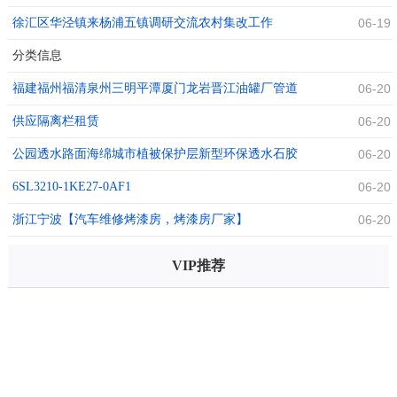
徐汇区华泾镇来杨浦五镇调研交流农村集改工作
06-19
分类信息
福建福州福清泉州三明平潭厦门龙岩晋江油罐厂管道
06-20
安装钢结
供应隔离栏租赁
06-20
公园透水路面海绵城市植被保护层新型环保透水石胶
06-20
粘剂
6SL3210-1KE27-0AF1
06-20
浙江宁波【汽车维修烤漆房，烤漆房厂家】
06-20
VIP推荐