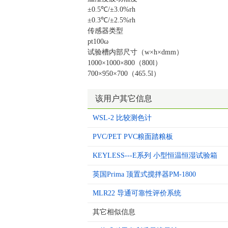
±0.5℃/±3.0%rh
±0.3℃/±2.5%rh
传感器类型
pt100ω
试验槽内部尺寸（w×h×dmm）
1000×1000×800（800l）
700×950×700（465.5l）
该用户其它信息
WSL-2 比较测色计
PVC/PET PVC粮面踏粮板
KEYLESS---E系列 小型恒温恒湿试验箱
英国Prima 顶置式搅拌器PM-1800
MLR22 导通可靠性评价系统
其它相似信息