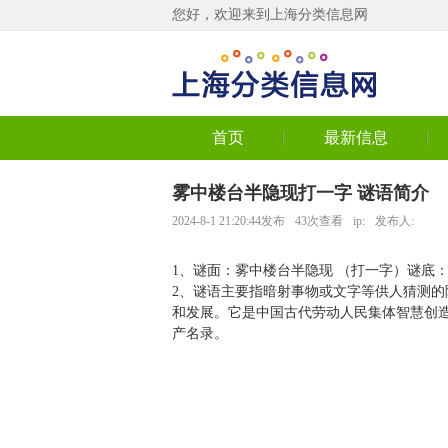
您好，欢迎来到上海分类信息网
首页
最新信息
雾中楼台半隐现打一字 谜语简介
2024-8-1 21:20:44发布
43次查看
ip:
发布人:
1、谜面：雾中楼台半隐现 （打一字）谜底：格
2、谜语主要指暗射事物或文字等供人猜测的
和发展。它是中国古代劳动人民集体智慧创造
产名录。