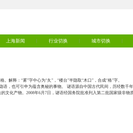
上海新闻
行业切换
城市切换
。解释：“雾”字中心为“夂”，“楼台”半隐取“木口”，合成“格”字。
隐语，也可引申为蕴含奥秘的事物。 谜语源自中国古代民间，历经数千
的文化产物。2008年6月7日，谜语经国务院批准列入第二批国家级非物