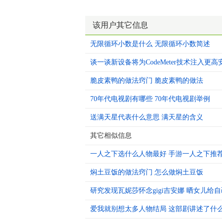
该用户其它信息
无限循环小数是什么 无限循环小数简述
谈一谈新设备将为CodeMeter技术注入更
脆皮素鸭的做法窍门 脆皮素鸭的做法
70年代电视剧有哪些 70年代电视剧举例
送满天星代表什么意思 满天星的含义
其它相似信息
一人之下选什么人物最好 手游一人之下推
焖土豆饭的做法窍门 怎么做焖土豆饭
研究发现瓦妮莎怀念gigi吉安娜 晒女儿给
爱我就别想太多人物结局 这部剧讲述了什