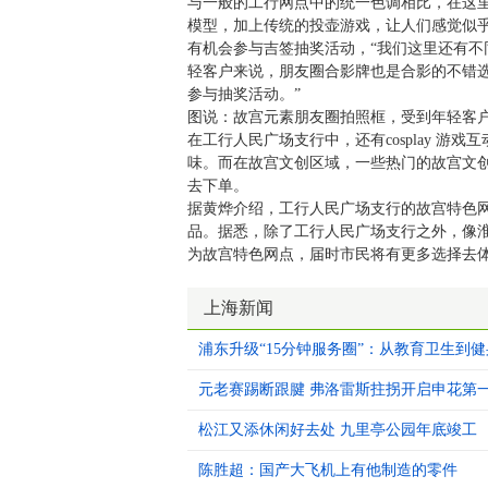
与一般的工行网点中的统一色调相比，在这
模型，加上传统的投壶游戏，让人们感觉似
有机会参与吉签抽奖活动，“我们这里还有
轻客户来说，朋友圈合影牌也是合影的不错
参与抽奖活动。”
图说：故宫元素朋友圈拍照框，受到年轻客户喜
在工行人民广场支行中，还有cosplay 
味。而在故宫文创区域，一些热门的故宫文
去下单。
据黄烨介绍，工行人民广场支行的故宫特色
品。据悉，除了工行人民广场支行之外，像
为故宫特色网点，届时市民将有更多选择去体
上海新闻
浦东升级“15分钟服务圈”：从教育卫生到
元老赛踢断跟腱 弗洛雷斯拄拐开启申花第
松江又添休闲好去处 九里亭公园年底竣工
陈胜超：国产大飞机上有他制造的零件