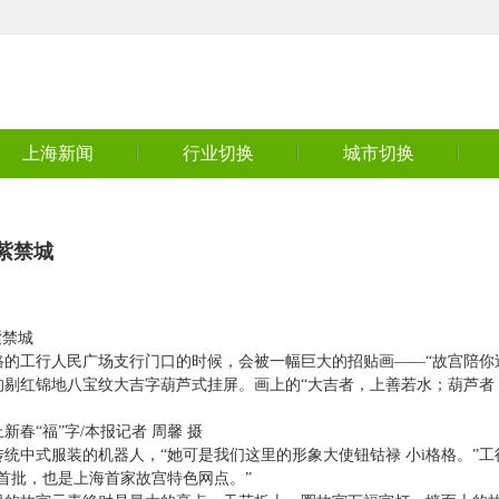
上海新闻
行业切换
城市切换
紫禁城
紫禁城
的工行人民广场支行门口的时候，会被一幅巨大的招贴画——“故宫陪你
的剔红锦地八宝纹大吉字葫芦式挂屏。画上的“大吉者，上善若水；葫芦者
春“福”字/本报记者 周馨 摄
统中式服装的机器人，“她可是我们这里的形象大使钮钴禄 小i格格。”工
首批，也是上海首家故宫特色网点。”