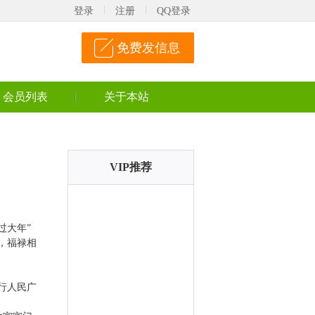
登录
注册
QQ登录
免费发信息
会员列表
关于本站
VIP推荐
过大年”
，福禄相
行人民广