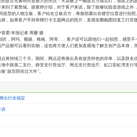
里的故宫元素绝对是最大的亮点：天花板上一圈故宫万福宫灯，墙面上的
乎来到了紫禁城。据黄烨介绍，对于客户来说，除了能够玩投壶游戏之外
不同造型的人物立板，客户站在立板后方，将脸部露出在镂空位置进行拍照
选择，如果客户手持举牌打卡主题网点的照片，发朋友圈截图回复工行官
爱/本报记者 周馨 摄
游戏互动区，阿玛、额娘、格格、阿哥……客户还可以跟他们一起拍照，感受不
创产品都可以看到实物，这也将方便人们更加直观地了解文创产品本身，
网点将持续三个月。期间，网点还将推出具有故宫特色的存单，以及联名
淮海中路第二支行、静安支行营业厅、闸北支行营业厅、虹口彩虹湾支行
验“故宫陪你过大年”。
健身出行全搞定
一训