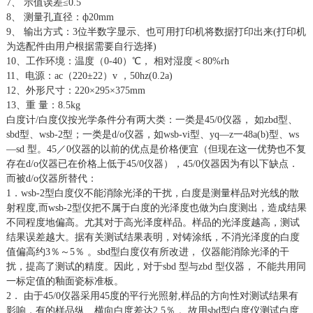
7、 示值误差≤0.5
8、 测量孔直径：ф20mm
9、 输出方式：3位半数字显示、也可用打印机将数据打印出来(打印机
为选配件由用户根据需要自行选择)
10、工作环境：温度（0-40）℃， 相对湿度＜80%rh
11、电源：ac（220±22）v ，50hz(0.2a)
12、外形尺寸：220×295×375mm
13、重 量：8.5kg
白度计/白度仪按光学条件分有两大类：一类是45/0仪器， 如zbd型、
sbd型、wsb-2型；一类是d/o仪器，如wsb-vi型、yq—z一48a(b)型、ws
—sd 型。45／0仪器的以前的优点是价格便宜（但现在这一优势也不复
存在d/o仪器已在价格上低于45/0仪器），45/0仪器因为有以下缺点．
而被d/o仪器所替代：
1．wsb-2型白度仪不能消除光泽的干扰，白度是测量样品对光线的散
射程度,而wsb-2型仪把不属于白度的光泽度也做为白度测出，造成结果
不同程度地偏高。尤其对于高光泽度样品。样品的光泽度越高，测试
结果误差越大。据有关测试结果表明，对铸涂纸，不消光泽度的白度
值偏高约3％～5％ 。sbd型白度仪有所改进， 仪器能消除光泽的干
扰，提高了测试的精度。因此，对于sbd 型与zbd 型仪器， 不能共用同
一标定值的釉面瓷标准板。
2． 由于45/0仪器采用45度的平行光照射,样品的方向性对测试结果有
影响，有的样品纵、横向白度差达2.5％ 。故用sbd型白度仪测试白度