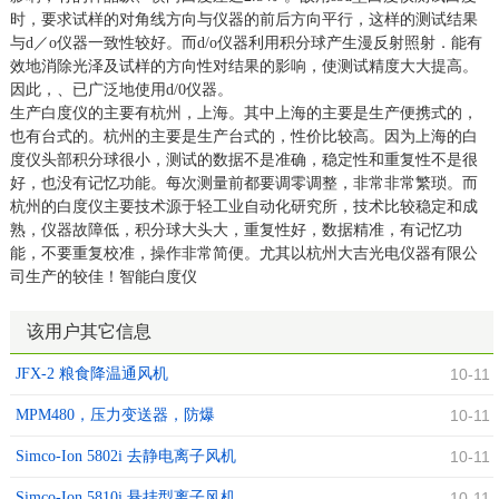
时，要求试样的对角线方向与仪器的前后方向平行，这样的测试结果
与d／o仪器一致性较好。而d/o仪器利用积分球产生漫反射照射．能有
效地消除光泽及试样的方向性对结果的影响，使测试精度大大提高。
因此，、已广泛地使用d/0仪器。
生产白度仪的主要有杭州，上海。其中上海的主要是生产便携式的，
也有台式的。杭州的主要是生产台式的，性价比较高。因为上海的白
度仪头部积分球很小，测试的数据不是准确，稳定性和重复性不是很
好，也没有记忆功能。每次测量前都要调零调整，非常非常繁琐。而
杭州的白度仪主要技术源于轻工业自动化研究所，技术比较稳定和成
熟，仪器故障低，积分球大头大，重复性好，数据精准，有记忆功
能，不要重复校准，操作非常简便。尤其以杭州大吉光电仪器有限公
司生产的较佳！智能白度仪
该用户其它信息
JFX-2 粮食降温通风机
10-11
MPM480，压力变送器，防爆
10-11
Simco-Ion 5802i 去静电离子风机
10-11
Simco-Ion 5810i 悬挂型离子风机
10-11