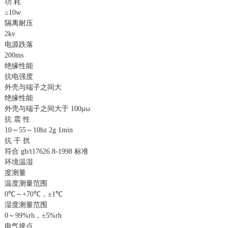
功 耗
≤10w
隔离耐压
2kv
电源跌落
200ms
绝缘性能
抗电强度
外壳与端子之间大
绝缘性能
外壳与端子之间大于 100μω
抗 震 性
10～55～10hz 2g 1min
抗 干 扰
符合 gb/t17626.8-1998 标准
环境温湿
度测量
温度测量范围
0℃～+70℃，±1℃
湿度测量范围
0～99%rh，±5%rh
电气接点