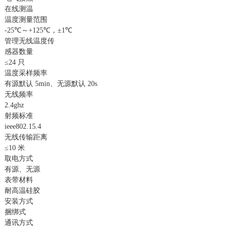
在线测温
温度测量范围
-25℃～+125℃，±1℃
管理无线温度传
感器数量
≤24 只
温度采样频率
有源默认 5min、无源默认 20s
无线频率
2.4ghz
射频标准
ieee802.15.4
无线传输距离
≤10 米
取电方式
有源、无源
表带材料
耐高温硅胶
安装方式
捆绑式
通讯方式