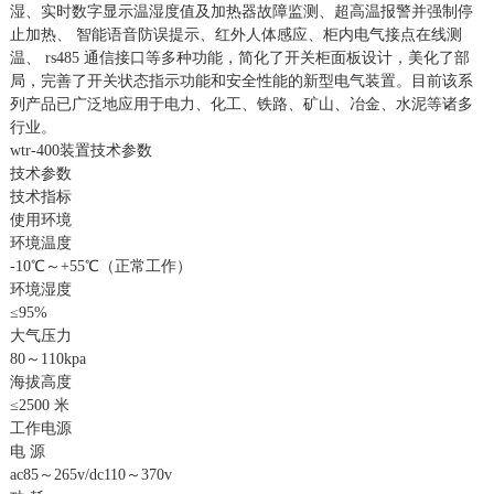
湿、实时数字显示温湿度值及加热器故障监测、超高温报警并强制停
止加热、 智能语音防误提示、红外人体感应、柜内电气接点在线测
温、 rs485 通信接口等多种功能，简化了开关柜面板设计，美化了部
局，完善了开关状态指示功能和安全性能的新型电气装置。目前该系
列产品已广泛地应用于电力、化工、铁路、矿山、冶金、水泥等诸多
行业。
wtr-400装置技术参数
技术参数
技术指标
使用环境
环境温度
-10℃～+55℃（正常工作）
环境湿度
≤95%
大气压力
80～110kpa
海拔高度
≤2500 米
工作电源
电 源
ac85～265v/dc110～370v