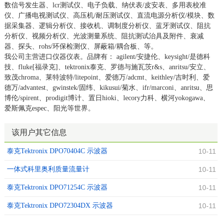
数信号发生器、lcr测试仪、电子负载、纳伏表/皮安表、多用表校准
仪、广播电视测试仪、高压机/耐压测试仪、直流电源分析仪/模块、数
据采集器、逻辑分析仪、接收机、调制度分析仪、蓝牙测试仪、阻抗
分析仪、视频分析仪、光波测量系统、阻抗测试治具及附件、衰减
器、探头、rohs/环保检测仪、屏蔽箱/耦合板、等。
我公司主营进口仪器仪表。品牌有： agilent/安捷伦、keysight/是德科
技、fluke[福录克]、tektronix泰克、罗德与施瓦茨r&s、anritsu/安立、
致茂chroma、莱特波特/litepoint、爱德万/adcmt、keithley/吉时利、爱
德万/advantest、gwinstek/固纬、kikusui/菊水、ifr/marconi、anritsu、思
博伦/spirent、prodigit博计、置日hioki、lecory力科、横河yokogawa、
爱斯佩克espec、阳光等世界。
该用户其它信息
泰克Tektronix DPO70404C 示波器
10-11
一体式科里奥利质量流量计
10-11
泰克Tektronix DPO71254C 示波器
10-11
泰克Tektronix DPO72304DX 示波器
10-11