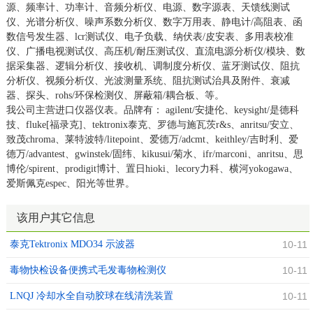
源、频率计、功率计、音频分析仪、电源、数字源表、天馈线测试
仪、光谱分析仪、噪声系数分析仪、数字万用表、静电计/高阻表、函
数信号发生器、lcr测试仪、电子负载、纳伏表/皮安表、多用表校准
仪、广播电视测试仪、高压机/耐压测试仪、直流电源分析仪/模块、数
据采集器、逻辑分析仪、接收机、调制度分析仪、蓝牙测试仪、阻抗
分析仪、视频分析仪、光波测量系统、阻抗测试治具及附件、衰减
器、探头、rohs/环保检测仪、屏蔽箱/耦合板、等。
我公司主营进口仪器仪表。品牌有： agilent/安捷伦、keysight/是德科
技、fluke[福录克]、tektronix泰克、罗德与施瓦茨r&s、anritsu/安立、
致茂chroma、莱特波特/litepoint、爱德万/adcmt、keithley/吉时利、爱
德万/advantest、gwinstek/固纬、kikusui/菊水、ifr/marconi、anritsu、思
博伦/spirent、prodigit博计、置日hioki、lecory力科、横河yokogawa、
爱斯佩克espec、阳光等世界。
该用户其它信息
泰克Tektronix MDO34 示波器
10-11
毒物快检设备便携式毛发毒物检测仪
10-11
LNQJ 冷却水全自动胶球在线清洗装置
10-11