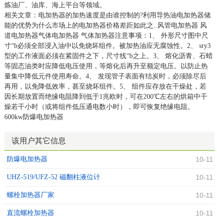
炼油厂、油库、海上平台等领域。
相关文章：电加热器的加热速度是由谁控制的?利用导热油电加热器储
能的优势为什么市场上的电加热器价格差距如此之..风管电加热器 风
道电加热器气体电加热器 气体加热器注意事项：1、 外形尺寸图中尺
寸“b必须全部浸入油中以免烧坏组件。被加热油应无腐蚀性。2、 sry3
型的工作液面必须在紧固件之下，尺寸线“b之上。3、 熔化沥青、石蜡
等固态油类时应降低电压使用，等熔化后再升至额定电压。以防止热
量集中降低元件使用寿命。4、 发现管子表面有结炭时，必须除尽后
再用，以免降低效率，甚至烧坏组件。5、 组件应存放在干燥处，若
因长期放置而绝缘电阻降到低于1兆欧时，可在200℃左右的烘箱中干
燥若干小时（或将组件低压通电数小时），即可恢复绝缘电阻。
600kw防爆电加热器
该用户其它信息
防爆电加热器
10-11
UHZ-519/UFZ-52 磁翻柱液位计
10-11
螺栓加热器厂家
10-11
直流螺栓加热器
10-11