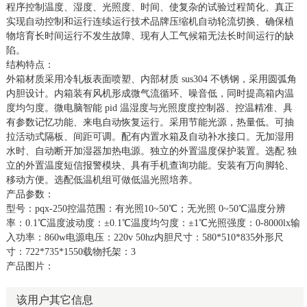
程序控制温度、湿度、光照度、时间、使复杂的试验过程简化、真正
实现自动控制和运行连续运行技术品牌压缩机自动轮流切换、确保植
物培育长时间运行不发生故障、现有人工气候箱无法长时间运行的缺
陷。
结构特点：
外箱材质采用冷轧板表面喷塑、内部材质 sus304 不锈钢，采用圆弧角
内胆设计。内箱装有风机形成微气流循环、噪音低，同时提高箱内温
度均匀度。微电脑智能 pid 温湿度与光照度度控制器、控温精准、具
有参数记忆功能、来电自动恢复运行。采用节能光源，热量低。可抽
拉活动式隔板、间距可调。配有内置水箱及自动补水接口。无加湿用
水时、自动断开加湿器加热电源。独立的外置温度保护装置。选配 独
立的外置温度短信报警模块、具有手机查询功能。安装有万向脚轮、
移动方便。选配低温机组可做低温光照培养。
产品参数：
型号：pqx-250控温范围：有光照10~50℃；无光照 0~50℃温度分辨
率：0.1℃温度波动度：±0.1℃温度均匀度：±1℃光照强度：0-8000lx输
入功率：860w电源电压：220v 50hz内胆尺寸：580*510*835外形尺
寸：722*735*1550载物托架：3
产品图片：
该用户其它信息