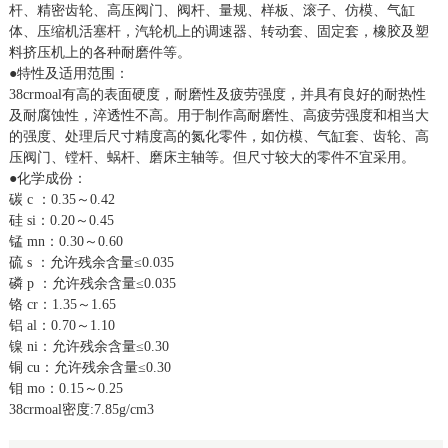
杆、精密齿轮、高压阀门、阀杆、量规、样板、滚子、仿模、气缸
体、压缩机活塞杆，汽轮机上的调速器、转动套、固定套，橡胶及塑
料挤压机上的各种耐磨件等。
●特性及适用范围：
38crmoal有高的表面硬度，耐磨性及疲劳强度，并具有良好的耐热性
及耐腐蚀性，淬透性不高。用于制作高耐磨性、高疲劳强度和相当大
的强度、处理后尺寸精度高的氮化零件，如仿模、气缸套、齿轮、高
压阀门、镗杆、蜗杆、磨床主轴等。但尺寸较大的零件不宜采用。
●化学成份：
碳 c ：0.35～0.42
硅 si：0.20～0.45
锰 mn：0.30～0.60
硫 s ：允许残余含量≤0.035
磷 p ：允许残余含量≤0.035
铬 cr：1.35～1.65
铝 al：0.70～1.10
镍 ni：允许残余含量≤0.30
铜 cu：允许残余含量≤0.30
钼 mo：0.15～0.25
38crmoal密度:7.85g/cm3