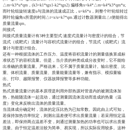
△m=k3*u*qm，(k3=k1*tgx1-k2*tgx2).偏移角x=k4*△m=k4*k3*qm*u;
而叶轮组旋转速度u与流体的流速成正比，u=k6*u，则整个叶轮组转过
两叶轮偏角x所需的时间△t=x/u=k7*qm.通过计数器测量出△t便能得出
质量流量qm。
间接式
间接式质量流量计有3种主要型式:速度式流量计与密度计的组合，节
流式（或靶式）流量计与容积式流量计的组合，节流式（或靶式）流
量计与密度计组合。
还有一种根据流体的工作压力、温度将容积流量计的测量值换算成标
准状态下的容积流量。但是，当介质的种类或成分改变时，它不能给
出准确的质量流量。严格说来，它不属于质量流量计。输出密度、比
重、体积流量、质量流量、质量能量流量等，兼有指示、模拟量输
出、打印、越限报警、仪器故障报警等多种功能。
热式
热式质量流量计的基本原理是利用外部热源对管道内的被测流体加
热，热能随流体一起流动，通过测量因流体流动而造成的热量（温
度）变化来反映出流体的质量流量。
当流体成分确定时，流体的定压比热为已知常数。因此由上式可知，
若保持加热功率恒定，则测出温差便可求出质量流量；若采用恒定温
差法，即保持两点温差不变，则通过测量加热的功率也可以求出质量
流量。由于恒定温差法较为简单、易实现，所以实际应用较多。这种