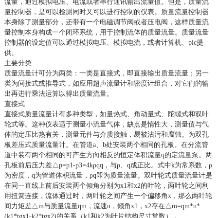
流量，通过模拟电压、电流或者串行通讯输出流量值。但是，质量流
量控制器，是可以检测同时又可以进行控制的仪表。质量流量控制器
本身除了测量部分，还带有一个电磁调节阀或者压电阀，这样质量流
量控制本身构成一个闭环系统，用于控制流体的质量流量。质量流量
控制器的设定值可以通过模拟电压、模拟电流，或者计算机、plc提
供。
主要分类
质量流量计可分为两类：一类是直接式，即直接输出质量流量；另一
类为间接式或推导式，如应用超声流量计和密度计组合，对它们的输
出再进行乘法运算以得出质量流量。
直接式
直接式质量流量计有多种类型，如量热式、角动量式、陀螺式和双叶
轮式等。这种仪表适于测量小流量气体，缺点是惰性大，测量值与气
体的定压比热有关，测量元件与介质接触，易被沾污和腐蚀。为双孔
板差压式质量流量计。在管道a、b处安装两个相同的孔板。在分流管
道中装有两个相同的可产生方向相反的恒定体积流量q的定流量泵。两
孔板前后压力差△p=p1-p3=4kρqq，与ρ、q成正比。式中k为常系数，ρ
为密度，q为管道体积流量，ρq即为质量流量。双叶轮式质量流量计是
在同一直线上前后安装两个倾角分别为x1和x2的叶轮，两叶轮之间利
用扭簧连接，流体通过时，两叶轮之间产生一个偏移角x，那么两叶轮
间力矩差△m与质量流量qm，流速u，倾角x1，x2存在△m=qm*u*
(k1*tgx1-k2*tgx2)的关系（k1和k2为叶片结构尺寸常数），