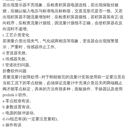
若出现显示器不亮现象，应检查积算器电源连线，若出现保险丝被
烧，应确认输入电压与标准电压标称值，交直流形式是否一致。又若
出现积算器不随流量增加时，应检查积算器接线，若积算器装有正/反
向程序，应检查流量计接线，因流量计接线不正确，会使积算器在反
向流时不递增。
c.工艺介质变化
若测量介质出现夹气，气化或两相流等现象，变送器会出现报警显
示，严重时，传感器停止工作。
d.变送器失效。
e.传感器失效。
f.管道吹扫问题。
折叠软件问题
质量流量计故障处理--对于刚校验完的流量计安装使用前一定要注意在
当前工况下的零点校验，必须保证流量计中充满介质后关闭两端截止
阀才能零点标定，具体的方法有很多种，面板操作、手操器以及使用
prolinkⅱ软件。
a.零点校准有误。
b.参数设置有误。
c.电源的脉冲波动。
d.i/o组态有误(一定要注意量程)。
e.操作有误