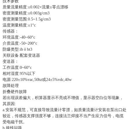
技术参数
质量流量精度:±0.002×流量±零点漂移
密度测量精度:±0.003g/cm3
密度测量范围:0.5~1.5g/cm3
温度测量精度:±1°c
传感器：
环境温度:-40~60°c
介质温度:-50~200°c
防爆类型:ibⅱbt3
关联设备:配套变送器
变送器：
工作温度:0~60°c
相对湿度:95%以下
电源:220±10%vac,50hz或24±5%vdc,40w
故障处理
折叠硬件故障
若出现误差偏大，积算器显示不亮或不增值，显示器空白位等现象，
其原因:
a.安装不规范，可直接导致流量计零漂，如质量流量计安装在泵出口处
较近，传感器支撑强度不够，连接法兰焊接不当产生应力信号，电缆
受电磁干扰。
b.接线问题