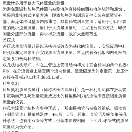
流量计多用于较大气体流量的测量。
为避免测温和加热元件因与被测流体直接接触而被流体玷污和腐蚀，
可采用非接触式测量方法，即将加热器和测温元件安装在薄壁管外
部，而流体由薄壁管内部通过。非接触式测量方法，适用于小口径管
道的微小流量测量。当用于大流量测量时，可采用分流的方法，即仅
测量分流部分流量，再求得总流量，以扩大量程范围。
差压式
差压式质量流量计是以马格努斯效应为基础的流量计，实际应用中利
用孔板和定量泵组合实现质量流量测量。常见的有双孔板和四孔板与
定量泵组合两种结构。
双孔板结构形式，即在主管道上安装结构和尺寸完全相同的两个孔板a
和b，在分流管道上装置两个流向相反、流量固定为的定量泵，差压计
连接在孔板a入口和孔板b出口处。
科里奥利
科里奥利质量流量计（简称科氏力流量计）是一种利用流体在振动管
中流动而产生与质量流量成正比的科里奥利力的原理来直接测量质量
流量的仪表。
科氏力流量计结构有多种形式，一般由振动管与转换器组成。振动管
（测量管道）是敏感器件，有u形、ω形、环形、直管形及螺旋形等几
种形状，也有用双管等方式，但基本原理相同。下面以u形管式的质量
流量计为例介绍。