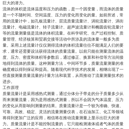
巨大的潜力。
流体的体积是流体温度和压力的函数，是一个因变量，而流体的质量
是一个不随时间、空间温度、压力的变化而变化的量。如前所述，常
用的流量计中，如孔板流量计、层流质量流量计、涡轮流量计、涡街
流量计、电磁流量计、转子流量计、超声波流量计和椭圆齿轮流量计
等的流量测量值是流体的体积流量。在科学研究、生产过程控制、质
量管理、经济核算和贸易交接等活动中所涉及的流体量一般多为质
量。采用上述流量计仅仅测得流体的体积流量往往不能满足人们的要
求，通常还需要设法获得流体的质量流量。以前只能在测量流体的温
度、压力、密度和体积等参数后，通过修正、换算和补偿等方法间接
地得到流体的质量。这种测量方法，中间环节多，质量流量测量的准
确度难以得到保证和提高。随着现代科学技术的发展，相继出现了一
些直接测量质量流量的计量方法和装置，从而推动了流量测量技术的
进步。
工作原理
质量流量计是采用感热式测量，通过分体分子带走的分子质量多少从
而来测量流量，因为是用感热式测量，所以不会因为气体温度、压力
的变化从而影响到测量的结果。质量流量计是一个较为准确、快速、
可靠、高效、稳定、灵活的流量测量仪表，在石油加工、化工等领域
将得到更加广泛的应用，相信将在推动流量测量上显示出巨大的潜
力。质量流量计是不能控制流量的，它只能检测液体或者气体的质量