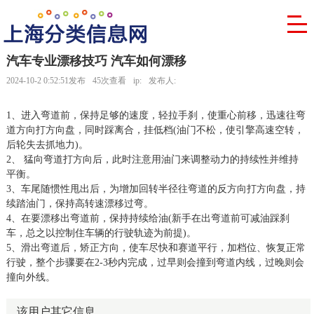
汽车专业漂移技巧 汽车如何漂移
2024-10-2 0:52:51发布
45次查看
ip:
发布人:
1、进入弯道前，保持足够的速度，轻拉手刹，使重心前移，迅速往弯
道方向打方向盘，同时踩离合，挂低档(油门不松，使引擎高速空转，
后轮失去抓地力)。
2、 猛向弯道打方向后，此时注意用油门来调整动力的持续性并维持
平衡。
3、车尾随惯性甩出后，为增加回转半径往弯道的反方向打方向盘，持
续踏油门，保持高转速漂移过弯。
4、在要漂移出弯道前，保持持续给油(新手在出弯道前可减油踩刹
车，总之以控制住车辆的行驶轨迹为前提)。
5、滑出弯道后，矫正方向，使车尽快和赛道平行，加档位、恢复正常
行驶，整个步骤要在2-3秒内完成，过早则会撞到弯道内线，过晚则会
撞向外线。
该用户其它信息