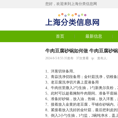
您好，欢迎来到上海分类信息网
首页
最新信息
牛肉豆腐砂锅如何做 牛肉豆腐砂
2024-9-5 8:55:35发布
37次查看
ip:
发布人:
1、洋葱切块备用。
2、青蒜洗净切段备用；金针菇洗净，切根备
3、老豆腐洗净切片裹上蛋液备用
4、牛肉丝里撒入2勺生抽，1勺新奥尔良粉，
5、此时可以趁着腌制牛肉期间。准备平底
6、准备好砂锅，放入油，热锅，放入洋葱
7、接着放入金黄的老豆腐，平铺在砂锅内
8、紧接着放入洗好的金针菇，最后把剥皮的
9、倒入2小勺生抽，1勺盐，2碗纯净水，盖