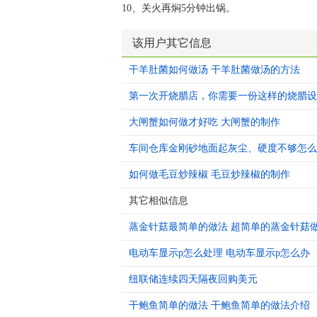
10、关火再焖5分钟出锅。
该用户其它信息
干羊肚菌如何做汤 干羊肚菌做汤的方法
第一次开烧腊店，你需要一份这样的烧腊设
大闸蟹如何做才好吃 大闸蟹的制作
车间仓库金刚砂地面起灰尘、硬度不够怎么
如何做毛豆炒辣椒 毛豆炒辣椒的制作
其它相似信息
蒸金针菇最简单的做法 超简单的蒸金针菇
电动车显示p怎么处理 电动车显示p怎么办
纽联储连续四天隔夜回购美元
干鲍鱼简单的做法 干鲍鱼简单的做法介绍