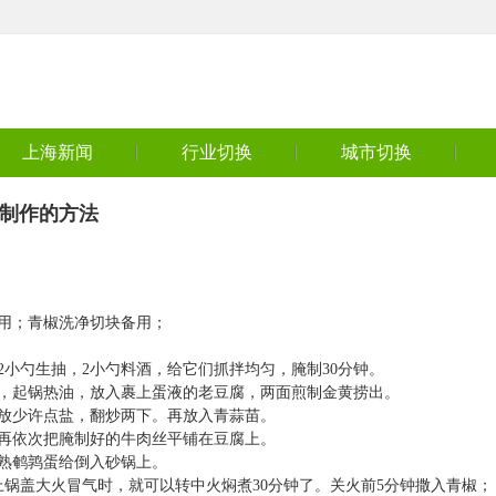
上海新闻
行业切换
城市切换
锅制作的方法
用；青椒洗净切块备用；
2小勺生抽，2小勺料酒，给它们抓拌均匀，腌制30分钟。
锅，起锅热油，放入裹上蛋液的老豆腐，两面煎制金黄捞出。
，放少许点盐，翻炒两下。再放入青蒜苗。
。再依次把腌制好的牛肉丝平铺在豆腐上。
熟鹌鹑蛋给倒入砂锅上。
上锅盖大火冒气时，就可以转中火焖煮30分钟了。关火前5分钟撒入青椒；