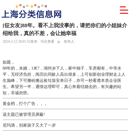
[征女友]88年。看不上我没事的，请把你们的小姐妹介
绍给我，真的不差，会让她幸福
2024-2-12 20:01:55发布
56次查看
ip:
发布人:
如题，
88年的，未婚，1米7，湖州乡下人，家中独子，车房都有，中等水
平，无经济负担，阅历比同龄人高出很多，上可创新创业理财走上人
生巅峰，下可搬砖搬运捡垃圾安单日子，亦可一秒看透本质企业医
生。希望另一半，通情达理即可，真心奔着结婚去的，有兴趣的站
短，非诚勿扰。
黄金档，打个广告，，，
该主题已被管理员屏蔽!
尼玛滴，别家孩子又大了一岁