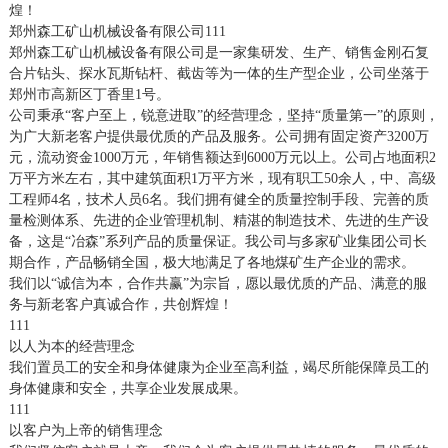
煌！
郑州森工矿山机械设备有限公司111
郑州森工矿山机械设备有限公司是一家集研发、生产、销售金刚石复
合片钻头、探水瓦斯钻杆、截齿等为一体的生产型企业，公司坐落于
郑州市高新区丁香里1号。
公司秉承“客户至上，锐意进取”的经营理念，坚持“质量第一”的原则，
为广大新老客户提供最优质的产品及服务。公司拥有固定资产3200万
元，流动资金1000万元，年销售额达到6000万元以上。公司占地面积2
万平方米左右，其中建筑面积1万平方米，现有职工50余人，中、高级
工程师4名，技术人员6名。我们拥有健全的质量控制手段、完善的质
量检测体系、先进的企业管理机制、精湛的制造技术、先进的生产设
备，这是“冶森”系列产品的质量保证。我公司与多家矿业集团公司长
期合作，产品畅销全国，极大地满足了各地煤矿生产企业的需求。
我们以“诚信为本，合作共赢”为宗旨，愿以最优质的产品、满意的服
务与新老客户真诚合作，共创辉煌！
111
以人为本的经营理念
我们置员工的安全和身体健康为企业至高利益，竭尽所能保障员工的
身体健康和安全，共享企业发展成果。
111
以客户为上帝的销售理念