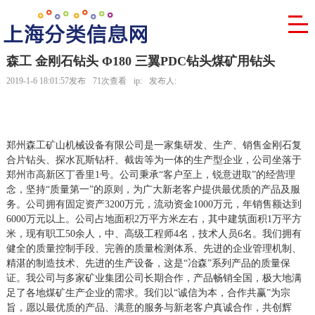
森工 金刚石钻头 Φ180 三翼PDC钻头煤矿用钻头
2019-1-6 18:01:57发布
71次查看
ip:
发布人:
郑州森工矿山机械设备有限公司是一家集研发、生产、销售金刚石复
合片钻头、探水瓦斯钻杆、截齿等为一体的生产型企业，公司坐落于
郑州市高新区丁香里1号。公司秉承“客户至上，锐意进取”的经营理
念，坚持“质量第一”的原则，为广大新老客户提供最优质的产品及服
务。公司拥有固定资产3200万元，流动资金1000万元，年销售额达到
6000万元以上。公司占地面积2万平方米左右，其中建筑面积1万平方
米，现有职工50余人，中、高级工程师4名，技术人员6名。我们拥有
健全的质量控制手段、完善的质量检测体系、先进的企业管理机制、
精湛的制造技术、先进的生产设备，这是“冶森”系列产品的质量保
证。我公司与多家矿业集团公司长期合作，产品畅销全国，极大地满
足了各地煤矿生产企业的需求。我们以“诚信为本，合作共赢”为宗
旨，愿以最优质的产品、满意的服务与新老客户真诚合作，共创辉